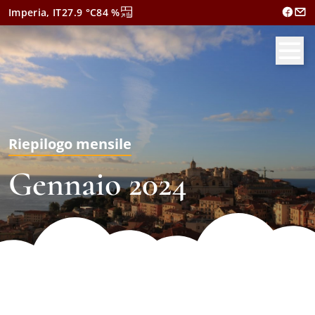
Imperia, IT
27.9
°C
84
%
Riepilogo mensile
Gennaio 2024