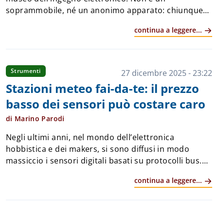
soprammobile, né un anonimo apparato: chiunque
abbia avuto l'hobby dell'elettronica negli anni 80-90
continua a leggere...
non può non averlo già visto. &Eg...
Strumenti
27 dicembre 2025 - 23:22
Stazioni meteo fai-da-te: il prezzo
basso dei sensori può costare caro
di Marino Parodi
Negli ultimi anni, nel mondo dell’elettronica
hobbistica e dei makers, si sono diffusi in modo
massiccio i sensori digitali basati su protocolli bus.
Che sia 1-Wire, SPI o, soprattutto, I2C, questi sensori
continua a leggere...
si sono distinti per la facilità d&r...