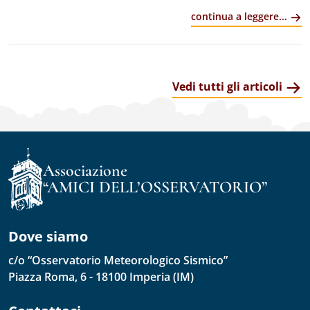
Che sia 1-Wire, SPI o, soprattutto, I2C, questi sensori
continua a leggere...
si sono distinti per la facilità d&r...
Vedi tutti gli articoli
Associazione
“AMICI DELL’OSSERVATORIO”
Dove siamo
c/o “Osservatorio Meteorologico Sismico”
Piazza Roma, 6 - 18100 Imperia (IM)