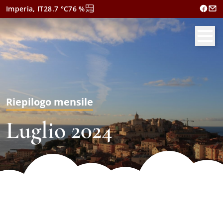
Imperia, IT
28.7
°C
76
%
Riepilogo mensile
Luglio 2024